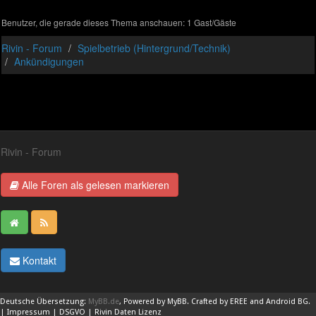
Benutzer, die gerade dieses Thema anschauen: 1 Gast/Gäste
Rivin - Forum
Spielbetrieb (Hintergrund/Technik)
Ankündigungen
Rivin - Forum
Alle Foren als gelesen markieren
Kontakt
Deutsche Übersetzung:
MyBB.de
, Powered by
MyBB
. Crafted by EREE and
Android BG
.
|
Impressum
|
DSGVO
|
Rivin Daten Lizenz