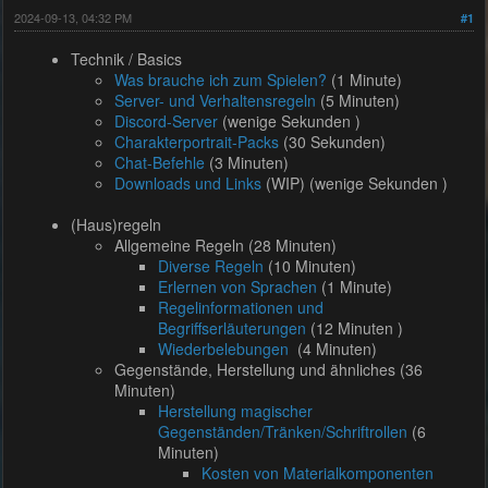
2024-09-13, 04:32 PM
#1
Technik / Basics
Was brauche ich zum Spielen?
(1 Minute)
Server- und Verhaltensregeln
(5 Minuten)
Discord-Server
(wenige Sekunden )
Charakterportrait-Packs
(30 Sekunden)
Chat-Befehle
(3 Minuten)
Downloads und Links
(WIP) (wenige Sekunden )
(Haus)regeln
Allgemeine Regeln (28 Minuten)
Diverse Regeln
(10 Minuten)
Erlernen von Sprachen
(1 Minute)
Regelinformationen und
Begriffserläuterungen
(12 Minuten )
Wiederbelebungen
(4 Minuten)
Gegenstände, Herstellung und ähnliches (36
Minuten)
Herstellung magischer
Gegenständen/Tränken/Schriftrollen
(6
Minuten)
Kosten von Materialkomponenten