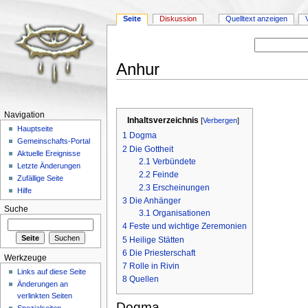
Seite
Diskussion
Quelltext anzeigen
Anhur
Wechseln zu:
Navigation
,
Suche
Navigation
Inhaltsverzeichnis
[
Verbergen
]
Hauptseite
1
Dogma
Gemeinschafts-Portal
2
Die Gottheit
Aktuelle Ereignisse
2.1
Verbündete
Letzte Änderungen
2.2
Feinde
Zufällige Seite
2.3
Erscheinungen
Hilfe
3
Die Anhänger
Suche
3.1
Organisationen
4
Feste und wichtige Zeremonien
5
Heilige Stätten
6
Die Priesterschaft
Werkzeuge
7
Rolle in Rivin
Links auf diese Seite
8
Quellen
Änderungen an
verlinkten Seiten
Dogma