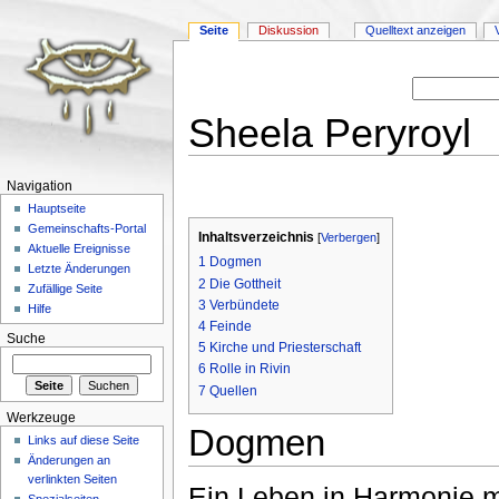
Seite
Diskussion
Quelltext anzeigen
Sheela Peryroyl
Wechseln zu:
Navigation
,
Suche
Navigation
Hauptseite
Gemeinschafts-Portal
Inhaltsverzeichnis
[
Verbergen
]
Aktuelle Ereignisse
1
Dogmen
Letzte Änderungen
2
Die Gottheit
Zufällige Seite
3
Verbündete
Hilfe
4
Feinde
Suche
5
Kirche und Priesterschaft
6
Rolle in Rivin
7
Quellen
Werkzeuge
Dogmen
Links auf diese Seite
Änderungen an
verlinkten Seiten
Ein Leben in Harmonie mi