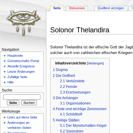
Seite
Diskussion
Quelltext anzeigen
Solonor Thelandira
Wechseln zu:
Navigation
,
Suche
Solonor Thelandira ist der elfische Gott der Ja
Navigation
solcher auch von zahlreichen elfischen Kriegern 
Hauptseite
Gemeinschafts-Portal
Inhaltsverzeichnis
[
Verbergen
]
Aktuelle Ereignisse
1
Dogma
Letzte Änderungen
2
Die Gottheit
Zufällige Seite
2.1
Verbündete
Hilfe
2.2
Feinde
Suche
2.3
Erscheinungen
3
Die Anhänger
3.1
Organisationen
4
Feste und wichtige Zeremonien
Werkzeuge
4.1
Schildtreff
Links auf diese Seite
5
Heilige Stätten
Änderungen an
5.1
Der Mondschatten-Hügel
verlinkten Seiten
5.2
Ssrenshen