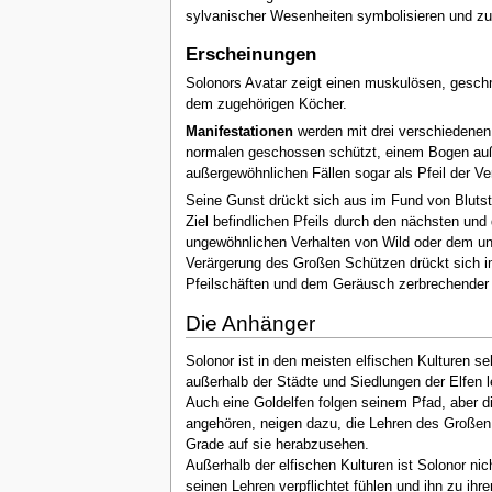
sylvanischer Wesenheiten symbolisieren und zu 
Erscheinungen
Solonors Avatar zeigt einen muskulösen, gesch
dem zugehörigen Köcher.
Manifestationen
werden mit drei verschiedenen 
normalen geschossen schützt, einem Bogen außero
außergewöhnlichen Fällen sogar als Pfeil der Ver
Seine Gunst drückt sich aus im Fund von Blutste
Ziel befindlichen Pfeils durch den nächsten un
ungewöhnlichen Verhalten von Wild oder dem u
Verärgerung des Großen Schützen drückt sich 
Pfeilschäften und dem Geräusch zerbrechender
Die Anhänger
Solonor ist in den meisten elfischen Kulturen s
außerhalb der Städte und Siedlungen der Elfen 
Auch eine Goldelfen folgen seinem Pfad, aber d
angehören, neigen dazu, die Lehren des Großen 
Grade auf sie herabzusehen.
Außerhalb der elfischen Kulturen ist Solonor nic
seinen Lehren verpflichtet fühlen und ihn zu ih