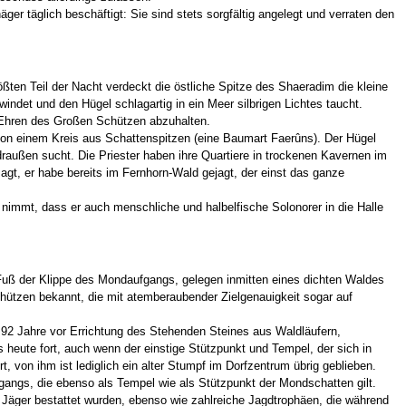
er täglich beschäftigt: Sie sind stets sorgfältig angelegt und verraten den
ten Teil der Nacht verdeckt die östliche Spitze des Shaeradim die kleine
ndet und den Hügel schlagartig in ein Meer silbrigen Lichtes taucht.
 Ehren des Großen Schützen abzuhalten.
von einem Kreis aus Schattenspitzen (eine Baumart Faerûns). Der Hügel
außen sucht. Die Priester haben ihre Quartiere in trockenen Kavernen im
t, er habe bereits im Fernhorn-Wald gejagt, der einst das ganze
immt, dass er auch menschliche und halbelfische Solonorer in die Halle
uß der Klippe des Mondaufgangs, gelegen inmitten eines dichten Waldes
ützen bekannt, die mit atemberaubender Zielgenauigkeit sogar auf
 92 Jahre vor Errichtung des Stehenden Steines aus Waldläufern,
heute fort, auch wenn der einstige Stützpunkt und Tempel, der sich in
 von ihm ist lediglich ein alter Stumpf im Dorfzentrum übrig geblieben.
ngs, die ebenso als Tempel wie als Stützpunkt der Mondschatten gilt.
er Jäger bestattet wurden, ebenso wie zahlreiche Jagdtrophäen, die während