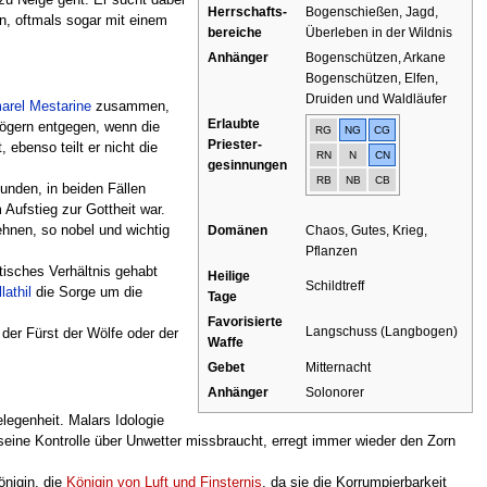
Herrschafts-
Bogenschießen, Jagd,
nn, oftmals sogar mit einem
bereiche
Überleben in der Wildnis
Anhänger
Bogenschützen, Arkane
Bogenschützen, Elfen,
Druiden und Waldläufer
arel Mestarine
zusammen,
Erlaubte
 zögern entgegen, wenn die
RG
NG
CG
Priester-
 ebenso teilt er nicht die
RN
N
CN
gesinnungen
RB
NB
CB
unden, in beiden Fällen
Aufstieg zur Gottheit war.
Domänen
Chaos, Gutes, Krieg,
ehnen, so nobel und wichtig
Pflanzen
ntisches Verhältnis gehabt
Heilige
Schildtreff
lathil
die Sorge um die
Tage
Favorisierte
Langschuss (Langbogen)
 der Fürst der Wölfe oder der
Waffe
Gebet
Mitternacht
Anhänger
Solonorer
legenheit. Malars Idologie
s seine Kontrolle über Unwetter missbraucht, erregt immer wieder den Zorn
önigin, die
Königin von Luft und Finsternis
, da sie die Korrumpierbarkeit