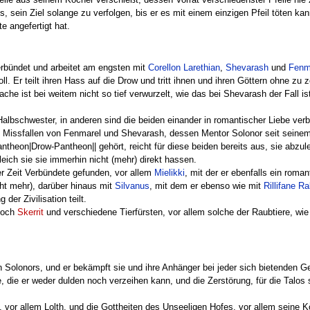
, sein Ziel solange zu verfolgen, bis er es mit einem einzigen Pfeil töten ka
te angefertigt hat.
rbündet und arbeitet am engsten mit
Corellon Larethian
,
Shevarash
und
Fenm
l. Er teilt ihren Hass auf die Drow und tritt ihnen und ihren Göttern ohne zu
he ist bei weitem nicht so tief verwurzelt, wie das bei Shevarash der Fall ist,
albschwester, in anderen sind die beiden einander in romantischer Liebe verb
 Missfallen von Fenmarel und Shevarash, dessen Mentor Solonor seit seinem 
theon|Drow-Pantheon|| gehört, reicht für diese beiden bereits aus, sie abzul
ich sie sie immerhin nicht (mehr) direkt hassen.
er Zeit Verbündete gefunden, vor allem
Mielikki
, mit der er ebenfalls ein roma
ht mehr), darüber hinaus mit
Silvanus
, mit dem er ebenso wie mit
Rillifane Ral
der Zivilisation teilt.
 noch
Skerrit
und verschiedene Tierfürsten, vor allem solche der Raubtiere, wie
Solonors, und er bekämpft sie und ihre Anhänger bei jeder sich bietenden Ge
le, die er weder dulden noch verzeihen kann, und die Zerstörung, für die Talo
 vor allem Lolth, und die Gottheiten des Unseeligen Hofes, vor allem seine K