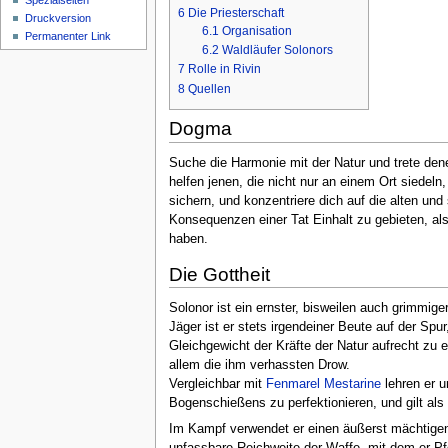
Spezialseiten
6
Die Priesterschaft
Druckversion
6.1
Organisation
Permanenter Link
6.2
Waldläufer Solonors
7
Rolle in Rivin
8
Quellen
Dogma
Suche die Harmonie mit der Natur und trete dene
helfen jenen, die nicht nur an einem Ort siedel
sichern, und konzentriere dich auf die alten un
Konsequenzen einer Tat Einhalt zu gebieten, al
haben.
Die Gottheit
Solonor ist ein ernster, bisweilen auch grimmige
Jäger ist er stets irgendeiner Beute auf der Spu
Gleichgewicht der Kräfte der Natur aufrecht zu e
allem die ihm verhassten Drow.
Vergleichbar mit
Fenmarel Mestarine
lehren er u
Bogenschießens zu perfektionieren, und gilt als
Im Kampf verwendet er einen äußerst mächtigen 
unfassbare Reichweite der Waffe, mit dem er Pfe