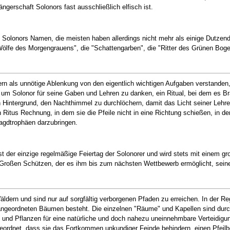
ängerschaft Solonors fast ausschließlich elfisch ist.
n Solonors Namen, die meisten haben allerdings nicht mehr als einige Dutzend 
ölfe des Morgengrauens", die "Schattengarben", die "Ritter des Grünen Bogen
n als unnötige Ablenkung von den eigentlich wichtigen Aufgaben verstanden,
, um Solonor für seine Gaben und Lehren zu danken, ein Ritual, bei dem es Br
 Hintergrund, den Nachthimmel zu durchlöchern, damit das Licht seiner Lehre
Ritus Rechnung, in dem sie die Pfeile nicht in eine Richtung schießen, in der
Jagdtrophäen darzubringen.
, ist der einzige regelmäßige Feiertag der Solonorer und wird stets mit eine
oßen Schützen, der es ihm bis zum nächsten Wettbewerb ermöglicht, seine P
ldern und sind nur auf sorgfältig verborgenen Pfaden zu erreichen. In der Reg
ngeordneten Bäumen besteht. Die einzelnen "Räume" und Kapellen sind durch
und Pflanzen für eine natürliche und doch nahezu uneinnehmbare Verteidigung
ordnet, dass sie das Fortkommen unkundiger Feinde behindern, einen Pfeilb