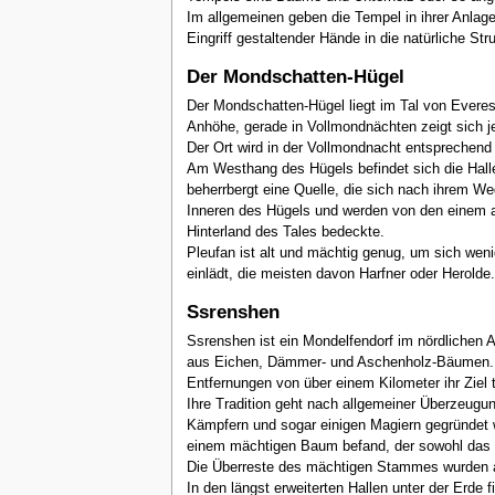
Im allgemeinen geben die Tempel in ihrer Anlage
Eingriff gestaltender Hände in die natürliche Stru
Der Mondschatten-Hügel
Der Mondschatten-Hügel liegt im Tal von Everes
Anhöhe, gerade in Vollmondnächten zeigt sich j
Der Ort wird in der Vollmondnacht entsprechen
Am Westhang des Hügels befindet sich die Halle
beherrbergt eine Quelle, die sich nach ihrem W
Inneren des Hügels und werden von den einem al
Hinterland des Tales bedeckte.
Pleufan ist alt und mächtig genug, um sich wen
einlädt, die meisten davon Harfner oder Herolde.
Ssrenshen
Ssrenshen ist ein Mondelfendorf im nördlichen
aus Eichen, Dämmer- und Aschenholz-Bäumen. Eb
Entfernungen von über einem Kilometer ihr Ziel 
Ihre Tradition geht nach allgemeiner Überzeugu
Kämpfern und sogar einigen Magiern gegründet w
einem mächtigen Baum befand, der sowohl das Dor
Die Überreste des mächtigen Stammes wurden au
In den längst erweiterten Hallen unter der Erde