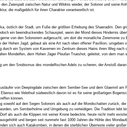
 den Zwiespalt zwischen Natur und Wildnis wieder, der Solonor und seine Anhäg
ktur, die maßgeblich für ihren Charakter verantwortlich ist.
ka, östlich der Stadt, um Fuße der größten Erhebung des Shaeradim. Den größ
edoch ein beeindruckendes Schauspiel, wenn der Mond dieses Hindernis überwi
d gerne von den Solonorern aufgesucht, um dort die monatliche Zeremonie zu
 der Hohen Jagd, gebaut als eine Art nach oben offener Pavillion, umgeben 
eg durch ein System von Kavernen im Zentrum dieses Hains ihren Weg nach dr
ten Mondelfen, dem Hohen Jäger Pleufan Trueshot, geleitet, von dem man sag
ig um den Snobismus des mondelfischen Adels zu scheren, der Anstoß daran n
 Ausläufer von Deepingdale zwischen dem Sember-See und dem Glaemril am F
enso wie Velethuil südwestlich davon ist es für seine großartigen Bogensch
treffen können.
ng sowohl auf den Segen Solonors als auch auf die Mondschatten zurück, die
urden, um Semberholme und Umgebung zu verteidigen. Die Tradition lebt bis 
f als auch die Klippen mit seiner Krone bedeckte, heute nicht mehr existiert,
sgehöhlt und bergen seit nunmehr fast 1000 Jahren die Höhle des Mondaufga
 finden sich auch Katakomben, in denen die sterblichen Überreste vieler groß