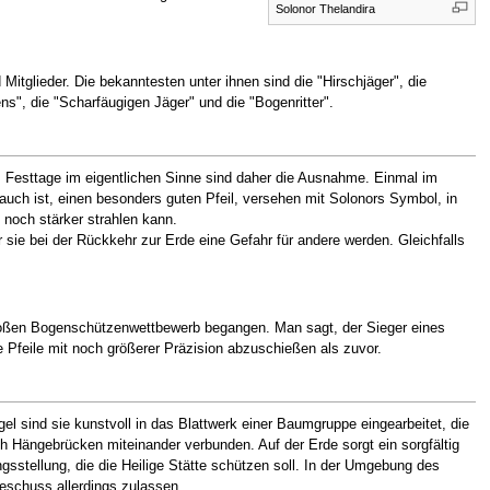
Solonor Thelandira
Mitglieder. Die bekanntesten unter ihnen sind die "Hirschjäger", die
s", die "Scharfäugigen Jäger" und die "Bogenritter".
 Festtage im eigentlichen Sinne sind daher die Ausnahme. Einmal im
auch ist, einen besonders guten Pfeil, versehen mit Solonors Symbol, in
 noch stärker strahlen kann.
 sie bei der Rückkehr zur Erde eine Gefahr für andere werden. Gleichfalls
m großen Bogenschützenwettbewerb begangen. Man sagt, der Sieger eines
feile mit noch größerer Präzision abzuschießen als zuvor.
el sind sie kunstvoll in das Blattwerk einer Baumgruppe eingearbeitet, die
 Hängebrücken miteinander verbunden. Auf der Erde sorgt ein sorgfältig
sstellung, die die Heilige Stätte schützen soll. In der Umgebung des
eschuss allerdings zulassen.