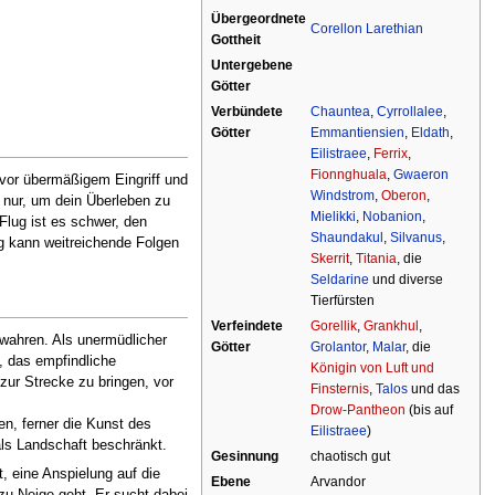
Übergeordnete
Corellon Larethian
Gottheit
Untergebene
Götter
Verbündete
Chauntea
,
Cyrrollalee
,
Götter
Emmantiensien
,
Eldath
,
Eilistraee
,
Ferrix
,
Fionnghuala
,
Gwaeron
 vor übermäßigem Eingriff und
Windstrom
,
Oberon
,
 nur, um dein Überleben zu
Mielikki
,
Nobanion
,
Flug ist es schwer, den
Shaundakul
,
Silvanus
,
g kann weitreichende Folgen
Skerrit
,
Titania
, die
Seldarine
und diverse
Tierfürsten
Verfeindete
Gorellik
,
Grankhul
,
u wahren. Als unermüdlicher
Götter
Grolantor
,
Malar
, die
l, das empfindliche
Königin von Luft und
zur Strecke zu bringen, vor
Finsternis
,
Talos
und das
Drow-Pantheon
(bis auf
en, ferner die Kunst des
Eilistraee
)
als Landschaft beschränkt.
Gesinnung
chaotisch gut
, eine Anspielung auf die
Ebene
Arvandor
zu Neige geht. Er sucht dabei