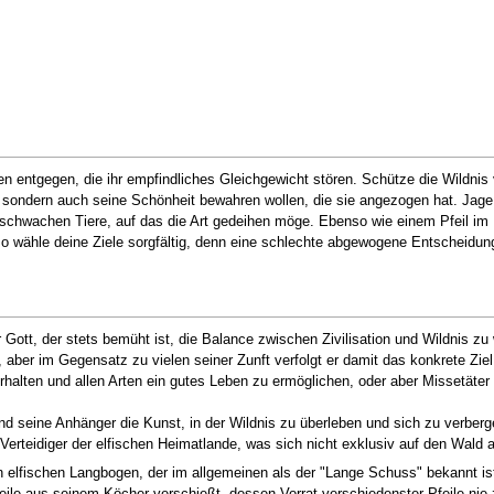
n entgegen, die ihr empfindliches Gleichgewicht stören. Schütze die Wildnis
n, sondern auch seine Schönheit bewahren wollen, die sie angezogen hat. Jage
d schwachen Tiere, auf das die Art gedeihen möge. Ebenso wie einem Pfeil im 
so wähle deine Ziele sorgfältig, denn eine schlechte abgewogene Entscheidun
r Gott, der stets bemüht ist, die Balance zwischen Zivilisation und Wildnis z
r, aber im Gegensatz zu vielen seiner Zunft verfolgt er damit das konkrete Zie
rhalten und allen Arten ein gutes Leben zu ermöglichen, oder aber Missetäter 
nd seine Anhänger die Kunst, in der Wildnis zu überleben und sich zu verberg
 Verteidiger der elfischen Heimatlande, was sich nicht exklusiv auf den Wald 
elfischen Langbogen, der im allgemeinen als der "Lange Schuss" bekannt ist
ile aus seinem Köcher verschießt, dessen Vorrat verschiedenster Pfeile nie 