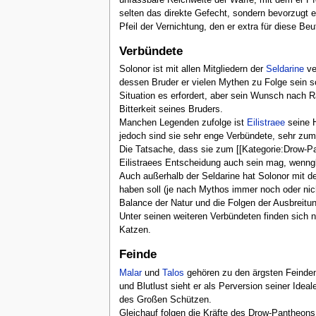
selten das direkte Gefecht, sondern bevorzugt es
Pfeil der Vernichtung, den er extra für diese Beu
Verbündete
Solonor ist mit allen Mitgliedern der
Seldarine
ve
dessen Bruder er vielen Mythen zu Folge sein sol
Situation es erfordert, aber sein Wunsch nach Rac
Bitterkeit seines Bruders.
Manchen Legenden zufolge ist
Eilistraee
seine H
jedoch sind sie sehr enge Verbündete, sehr zum
Die Tatsache, dass sie zum [[Kategorie:Drow-Pan
Eilistraees Entscheidung auch sein mag, wenngle
Auch außerhalb der Seldarine hat Solonor mit d
haben soll (je nach Mythos immer noch oder nic
Balance der Natur und die Folgen der Ausbreitung 
Unter seinen weiteren Verbündeten finden sich
Katzen.
Feinde
Malar
und
Talos
gehören zu den ärgsten Feinden 
und Blutlust sieht er als Perversion seiner Idea
des Großen Schützen.
Gleichauf folgen die Kräfte des Drow-Pantheons,