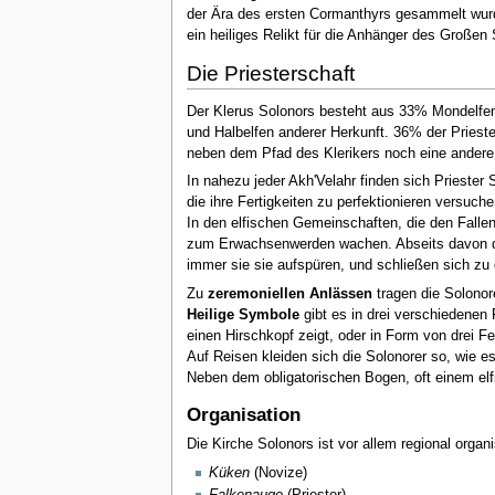
der Ära des ersten Cormanthyrs gesammelt wurden
ein heiliges Relikt für die Anhänger des Großen
Die Priesterschaft
Der Klerus Solonors besteht aus 33% Mondelfen
und Halbelfen anderer Herkunft. 36% der Prieste
neben dem Pfad des Klerikers noch eine andere
In nahezu jeder Akh'Velahr finden sich Prieste
die ihre Fertigkeiten zu perfektionieren versuch
In den elfischen Gemeinschaften, die den Fallen 
zum Erwachsenwerden wachen. Abseits davon die
immer sie sie aufspüren, und schließen sich z
Zu
zeremoniellen Anlässen
tragen die Solonore
Heilige Symbole
gibt es in drei verschiedenen 
einen Hirschkopf zeigt, oder in Form von drei F
Auf Reisen kleiden sich die Solonorer so, wie 
Neben dem obligatorischen Bogen, oft einem el
Organisation
Die Kirche Solonors ist vor allem regional organi
Küken
(Novize)
Falkenauge
(Priester)