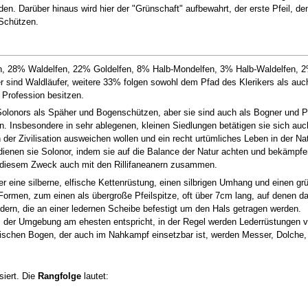
. Darüber hinaus wird hier der "Grünschaft" aufbewahrt, der erste Pfeil, den
 Schützen.
, 28% Waldelfen, 22% Goldelfen, 8% Halb-Mondelfen, 3% Halb-Waldelfen, 2% H
r sind Waldläufer, weitere 33% folgen sowohl dem Pfad des Klerikers als auch
 Profession besitzen.
r Solonors als Späher und Bogenschützen, aber sie sind auch als Bogner und 
en. Insbesondere in sehr ablegenen, kleinen Siedlungen betätigen sie sich auc
der Zivilisation ausweichen wollen und ein recht urtümliches Leben in der Nat
nen sie Solonor, indem sie auf die Balance der Natur achten und bekämpfen
u diesem Zweck auch mit den Rillifaneanern zusammen.
r eine silberne, elfische Kettenrüstung, einen silbrigen Umhang und einen gr
Formen, zum einen als übergroße Pfeilspitze, oft über 7cm lang, auf denen das
edern, die an einer ledernen Scheibe befestigt um den Hals getragen werden.
es der Umgebung am ehesten entspricht, in der Regel werden Lederrüstungen 
fischen Bogen, der auch im Nahkampf einsetzbar ist, werden Messer, Dolche
siert. Die
Rangfolge
lautet: