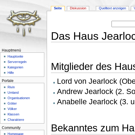
Seite
Diskussion
Quelltext anzeigen
Das Haus Jearlo
Wechseln zu:
Navigation
,
Suche
Hauptmenü
Hauptseite
Serverregeln
Mitglieder des Hau
Kategorien
Hilfe
Lord von Jearlock (Obe
Portale
Rivin
Andrew Jearlock (2. S
Umland
Organisationen
Anabelle Jearlock (3. 
Götter
Völker
Klassen
Charaktere
Bekanntes zum Ha
Community
Homepage