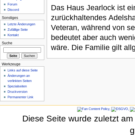
Forum
Das Haus Jearlock ist ei
Discord
zurückhaltendes Adelshaus
Sonstiges
Letzte Änderungen
Veteran, während von se
Zufällige Seite
Kontakt
bedeutet aber auch wenig
Suche
wäre. Die Familie gilt al
Werkzeuge
Links auf diese Seite
Änderungen an
verlinkten Seiten
Spezialseiten
Druckversion
Permanenter Link
Diese Seite wurde zuletzt am
g