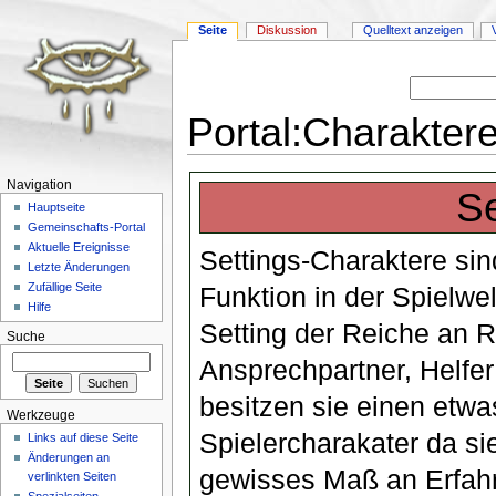
Seite
Diskussion
Quelltext anzeigen
Portal:Charaktere
Wechseln zu:
Navigation
,
Suche
Navigation
Se
Hauptseite
Gemeinschafts-Portal
Aktuelle Ereignisse
Settings-Charaktere sin
Letzte Änderungen
Zufällige Seite
Funktion in der Spielwel
Hilfe
Setting der Reiche an R
Suche
Ansprechpartner, Helfe
besitzen sie einen etwa
Werkzeuge
Spielercharakater da sie
Links auf diese Seite
Änderungen an
gewisses Maß an Erfahr
verlinkten Seiten