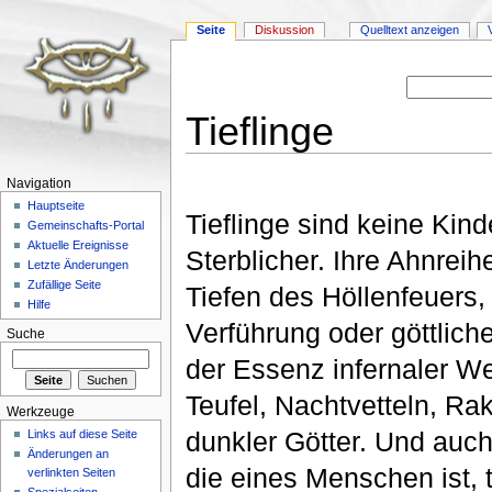
Seite
Diskussion
Quelltext anzeigen
Tieflinge
Wechseln zu:
Navigation
,
Suche
Navigation
Hauptseite
Tieflinge sind keine Kin
Gemeinschafts-Portal
Aktuelle Ereignisse
Sterblicher. Ihre Ahnreihe
Letzte Änderungen
Zufällige Seite
Tiefen des Höllenfeuers,
Hilfe
Verführung oder göttlich
Suche
der Essenz infernaler 
Teufel, Nachtvetteln, Ra
Werkzeuge
dunkler Götter. Und auch
Links auf diese Seite
Änderungen an
die eines Menschen ist, 
verlinkten Seiten