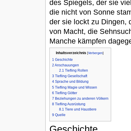
des Spiegels, der sie vie
die nicht von Sonne stamm
der sie lockt zu Dingen,
von Macht, die Sehnsucht
Manche kämpfen dagegen
Inhaltsverzeichnis
[
Verbergen
]
1
Geschichte
2
Anschauungen
2.1
Tiefling Rollen
3
Tiefling Gesellschaft
4
Sprache und Bildung
5
Tiefling Magie und Wissen
6
Tiefling Götter
7
Beziehungen zu anderen Völkern
8
Tiefling Ausrüstung
8.1
Tiere und Haustiere
9
Quelle
Geschichte