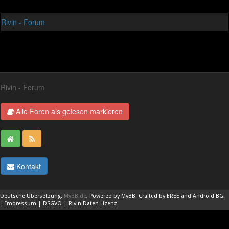
Rivin - Forum
Rivin - Forum
Alle Foren als gelesen markieren
Kontakt
Deutsche Übersetzung:
MyBB.de
, Powered by
MyBB
. Crafted by EREE and
Android BG
.
|
Impressum
|
DSGVO
|
Rivin Daten Lizenz