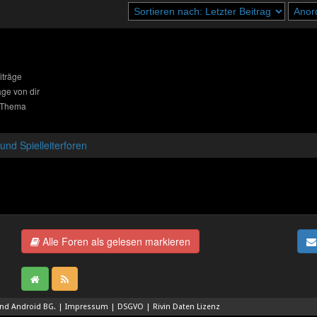
iträge
äge von dir
 Thema
nd Spielleiterforen
Alle Foren als gelesen markieren
and
Android BG
.
|
Impressum
|
DSGVO
|
Rivin Daten Lizenz